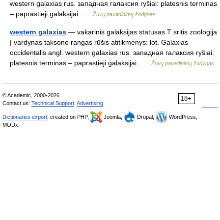
western galaxias rus. западная галаксия ryšiai: platesnis terminas
– paprastieji galaksijai …
Žuvų pavadinimų žodynas
western galaxias
— vakarinis galaksijas statusas T sritis zoologija
| vardynas taksono rangas rūšis atitikmenys: lot. Galaxias
occidentalis angl. western galaxias rus. западная галаксия ryšiai:
platesnis terminas – paprastieji galaksijai …
Žuvų pavadinimų žodynas
© Academic, 2000-2026
18+
Contact us:
Technical Support
,
Advertising
Dictionaries export
, created on PHP,
Joomla,
Drupal,
WordPress,
MODx.