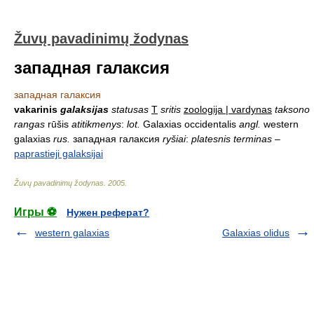
Žuvų pavadinimų žodynas
западная галаксия
западная галаксия
vakarinis
galaksijas
statusas
T
sritis
zoologija | vardynas
taksono
rangas
rūšis
atitikmenys
:
lot.
Galaxias occidentalis
angl.
western
galaxias
rus.
западная галаксия
ryšiai
:
platesnis terminas
–
paprastieji galaksijai
Žuvų pavadinimų žodynas
.
2005
.
Игры ⚽
Нужен реферат?
western galaxias
Galaxias olidus