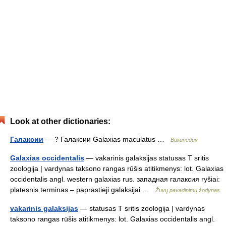
Look at other dictionaries:
Галаксии
— ? Галаксии Galaxias maculatus …
Википедия
Galaxias occidentalis
— vakarinis galaksijas statusas T sritis
zoologija | vardynas taksono rangas rūšis atitikmenys: lot. Galaxias
occidentalis angl. western galaxias rus. западная галаксия ryšiai:
platesnis terminas – paprastieji galaksijai …
Žuvų pavadinimų žodynas
vakarinis galaksijas
— statusas T sritis zoologija | vardynas
taksono rangas rūšis atitikmenys: lot. Galaxias occidentalis angl.