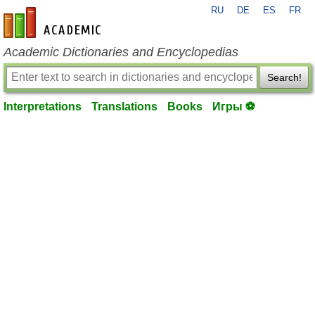
RU
DE
ES
FR
en-academic.com
Academic Dictionaries and Encyclopedias
Search!
Interpretations
Translations
Books
Игры ⚽